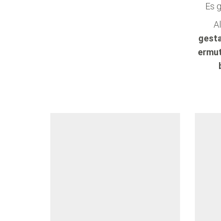
Es g
A
gestal
ermuti
be